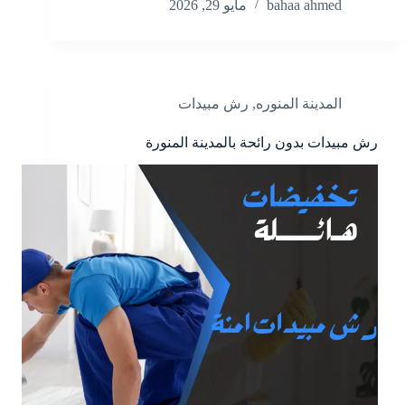
er
m
ail
y
ts
ail
bo
ha
nk
bahaa ahmed
مايو 29, 2026
es
bl
Li
A
ok
re
ed
t
r
nk
pp
In
المدينة المنوره
,
رش مبيدات
رش مبيدات بدون رائحة بالمدينة المنورة