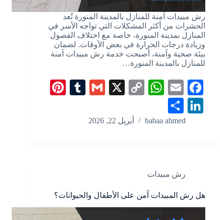
رش مبيدات آمنة للمنازل بالمدينة المنورة تُعد
الحشرات من أكثر المشكلات التي تواجه الأسر في
المنازل بمدينة المنورة، خاصة مع اختلاف الفصول
وزيادة درجات الحرارة في بعض الأوقات. لضمان
بيئة صحية وآمنة، أصبحت خدمة رش مبيدات آمنة
للمنازل بالمدينة المنورة…
Pi
T
G
X
C
W
E
Fa
nt
u
m
op
ha
m
ce
S
Li
er
m
ail
y
ts
ail
bo
ha
nk
bahaa ahmed
أبريل 22, 2026
es
bl
Li
A
ok
re
ed
t
r
nk
pp
In
رش مبيدات
هل رش المبيدات آمن على الأطفال والحيوانات؟