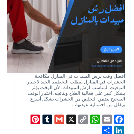
أفضل وقت لرش المبيدات في المنازل مكافحة
الحشرات في المنازل تتطلب التخطيط الجيد لاختيار
التوقيت المناسب لرش المبيدات، لأن الوقت يؤثر
بشكل كبير على فعالية العلاج ونتائجه. اختيار الوقت
الصحيح يضمن التخلص من الحشرات بشكل أسرع
ويقلل من احتمالية عودتها،…
Pi
T
G
X
C
W
E
Fa
nt
u
m
op
ha
m
ce
S
Li