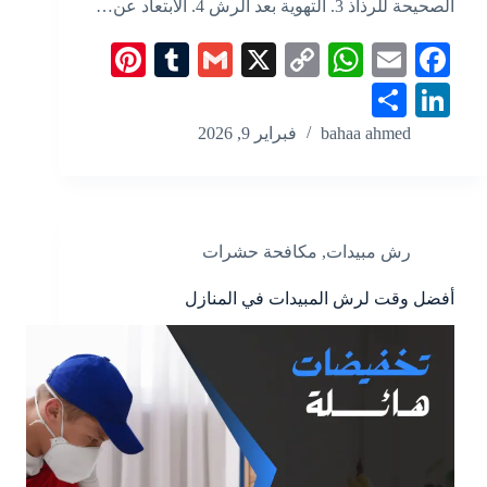
الصحيحة للرذاذ 3. التهوية بعد الرش 4. الابتعاد عن…
Pi
T
G
X
C
W
E
Fa
nt
u
m
op
ha
m
ce
S
Li
er
m
ail
y
ts
ail
bo
ha
nk
bahaa ahmed
فبراير 9, 2026
es
bl
Li
A
ok
re
ed
t
r
nk
pp
In
رش مبيدات
,
مكافحة حشرات
أفضل وقت لرش المبيدات في المنازل