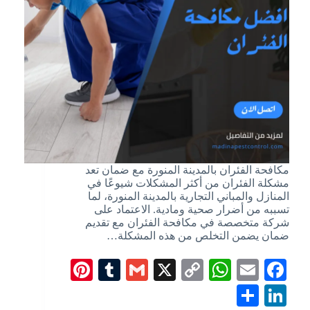
مكافحة الفئران بالمدينة المنورة مع ضمان تعد
مشكلة الفئران من أكثر المشكلات شيوعًا في
المنازل والمباني التجارية بالمدينة المنورة، لما
تسببه من أضرار صحية ومادية. الاعتماد على
شركة متخصصة في مكافحة الفئران مع تقديم
ضمان يضمن التخلص من هذه المشكلة…
Pi
T
G
X
C
W
E
Fa
nt
u
m
op
ha
m
ce
S
Li