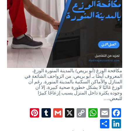
مكافحة الوزغ (أبو بريص) بالمدينة المنورة الوزغ،
المعروف أيضًا بـ أبو بريص، من الزواحف الشائعة في
المنازل والأماكن السكنية بالمدينة المنورة. رغم أن
الوزغ غالبًا لا يشكل خطورة صحية كبيرة، إلا أن
وجوده بكثرة داخل المنزل يسبب إزعاجًا كبيرًا
للبعض،…
Pi
T
G
X
C
W
E
Fa
nt
u
m
op
ha
m
ce
S
Li