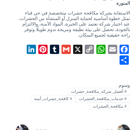
المنورة
الاستعانة بشركة مكافحة حشرات متخصصة في حي قباء
تمثل خطوة أساسية لحماية المنزل أو المنشأة من الحشرات.
عند اختيار شركة تعتمد على الخبرة، المواد الآمنة، والالتزام
بالجودة، تحصل على بيئة نظيفة ومريحة تدوم طويلًا وتوفر
راحة حقيقية لجميع السكان.
Li
Pi
T
G
X
C
W
E
Fa
nk
nt
u
m
op
ha
m
ce
S
ed
er
m
ail
y
ts
ail
bo
ha
In
es
bl
Li
A
ok
re
t
r
nk
pp
وسوم
#
أفضل_شركة_مكافحة_حشرات
#
خدمات_مكافحة_الحشرات
#
كافحة_حشرات_آمنة
#
مكافحة_الحشرات