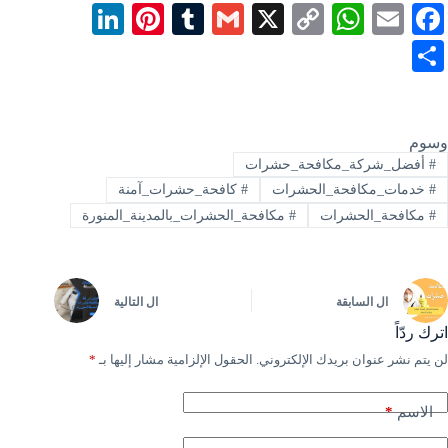
Li
Pi
T
G
X
C
W
E
Fa
nk
nt
u
m
op
ha
m
ce
S
ed
er
m
ail
y
ts
ail
bo
ha
In
es
bl
Li
A
ok
re
t
r
nk
pp
وسوم
#
أفضل_شركة_مكافحة_حشرات
#
خدمات_مكافحة_الحشرات
#
كافحة_حشرات_آمنة
#
مكافحة_الحشرات
#
مكافحة_الحشرات_بالمدينة_المنورة
ال
السابقة
ال
التالية
اترك ردّاً
لن يتم نشر عنوان بريدك الإلكتروني.
الحقول الإلزامية مشار إليها بـ
*
*
الاسم